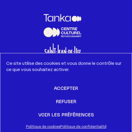
Ce site utilise des cookies et vous donne le contrôle sur
ce que vous souhaitez activer.
ACCEPTER
REFUSER
Centre Culturel Peyuco Duhart – 12 rue Duconte – 64500
Saint-Jean-de-Luz
-
05 40 39 60 87
VOIR LES PRÉFÉRENCES
Tous droits réservés ©2026 Tanka
Politique de cookies
Politique de confidentialité